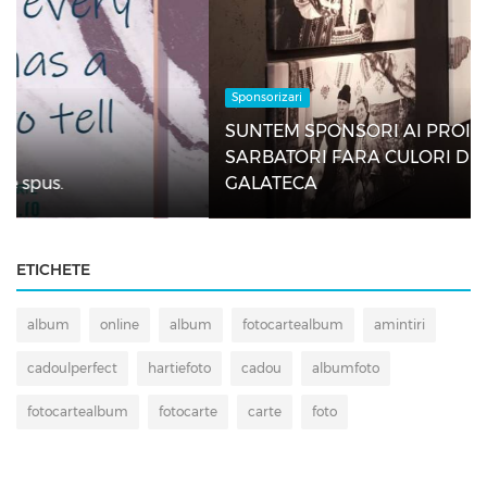
Sponsorizari
SUNTEM SPONSORI AI PROIECTULUI
SARBATORI FARA CULORI DE LA GALERIA
GALATECA
ETICHETE
album
online
album
fotocartealbum
amintiri
cadoulperfect
hartiefoto
cadou
albumfoto
fotocartealbum
fotocarte
carte
foto