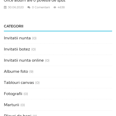
Orice album are o poveste de spus.
30.06.2020
0 Comentarii
4638
CATEGORII
Invitatii nunta
(0)
Invitatii botez
(0)
Invitatii nunta online
(0)
Albume foto
(9)
Tablouri canvas
(0)
Fotografii
(0)
Marturii
(0)
Plicuri de bani
(0)